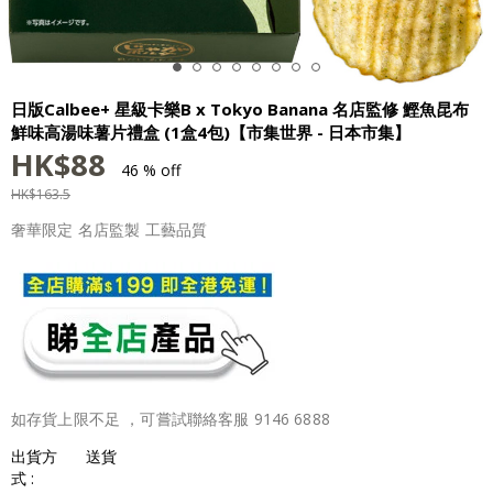
日版Calbee+ 星級卡樂B x Tokyo Banana 名店監修 鰹魚昆布
鮮味高湯味薯片禮盒 (1盒4包)【市集世界 - 日本市集】
HK$
88
46 % off
HK$
163.5
奢華限定 名店監製 工藝品質
如存貨上限不足 ，可嘗試聯絡客服 9146 6888
出貨方
送貨
式 :