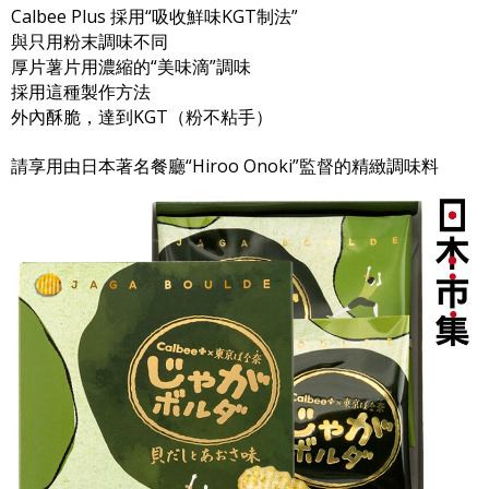
Calbee Plus 採用“吸收鮮味KGT制法”
與只用粉末調味不同
厚片薯片用濃縮的“美味滴”調味
採用這種製作方法
外內酥脆，達到KGT（粉不粘手）
請享用由日本著名餐廳“Hiroo Onoki”監督的精緻調味料