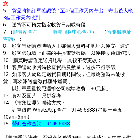
意
5.
貨品將於訂單確認後 1至4 個工作天內寄出，寄出後大概
3個工作天內收到
6. 送貨不可預先指定收貨日期或時段
7. （
順豐站查詢
）；（
順豐服務中心查詢
），（
智能櫃地址
查詢
）；
8. 顧客請於購買時輸入正確個人資料和地址以便安排運送
9. 顧客必須填上正確的手提電話號碼；以便接收通知短訊
10. 購買時請選定送貨地點，其後不得更改；
11. 客戶請於收貨時檢查貨品及數量，過後不得爭議
12. 如果客人於確定送貨日期時間後，但最終臨時未能收
貨，再次派送需繳付額外運費，
以訂單重量按照運輸公司標準收費，80元起。
13. 資料及圖片，只供參考。
14. 《市集世界》聯絡方式：
訂單跟進 WhatsApp查詢：9146 6888 (星期一至五
10am-6pm)
15.
營商合作查詢：9146 6888
『根據香港法律，不得在業務過程中，向未成年人售賣或供