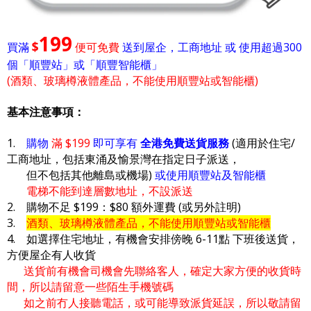
199
$
買滿
便可免費
送到屋企，工商地址 或 使用超過300
個「順豐站」或「順豐智能櫃」
(酒類、玻璃樽液體產品，不能使用順豐站或智能櫃)
基本注意事項：
1.
購物
滿 $199
即可享有
全港免費送貨服務
(適用於住宅/
工商地址，包括東涌及愉景灣在指定日子派送，
但不包括其他離島或機場)
或使用順豐站及智能櫃
電梯不能到達層數地址，不設派送
2. 購物不足 $199：$80 額外運費 (或另外註明)
3.
酒類、玻璃樽液體產品，不能使用順豐站或智能櫃
4. 如選擇住宅地址，有機會安排傍晚 6-11點 下班後送貨，
方便屋企有人收貨
送貨前有機會司機會先聯絡客人，確定大家方便的收貨時
間，所以請留意一些陌生手機號碼
如之前冇人接聽電話，或可能導致派貨延誤，所以敬請留