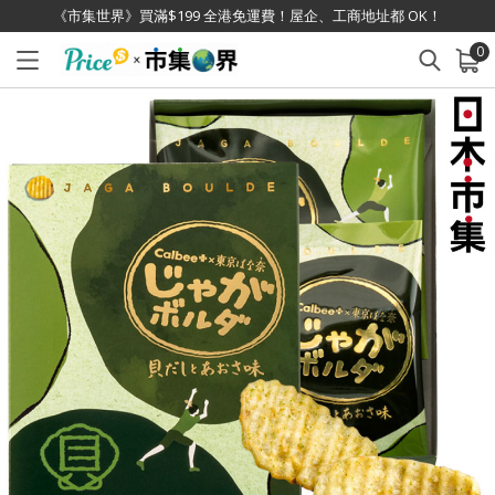
《市集世界》買滿$199 全港免運費！屋企、工商地址都 OK！
0
已加入購物車
查看