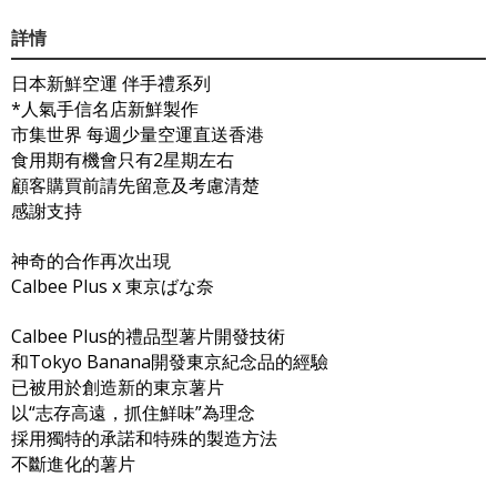
詳情
日本新鮮空運 伴手禮系列
*人氣手信名店新鮮製作
市集世界 每週少量空運直送香港
食用期有機會只有2星期左右
顧客購買前請先留意及考慮清楚
感謝支持
神奇的合作再次出現
Calbee Plus x 東京ばな奈
Calbee Plus的禮品型薯片開發技術
和Tokyo Banana開發東京紀念品的經驗
已被用於創造新的東京薯片
以“志存高遠，抓住鮮味”為理念
採用獨特的承諾和特殊的製造方法
不斷進化的薯片