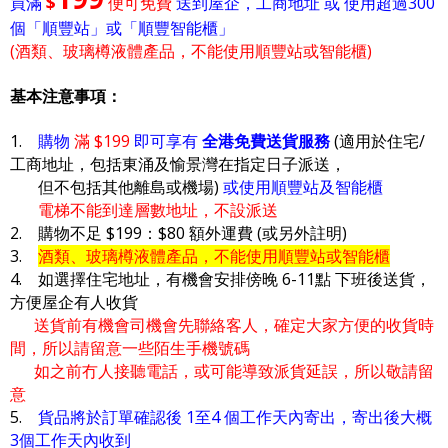
$
買滿
便可免費
送到屋企，工商地址 或 使用超過300
個「順豐站」或「順豐智能櫃」
(酒類、玻璃樽液體產品，不能使用順豐站或智能櫃)
基本注意事項：
1.
購物
滿 $199
即可享有
全港免費送貨服務
(適用於住宅/
工商地址，包括東涌及愉景灣在指定日子派送，
但不包括其他離島或機場)
或使用順豐站及智能櫃
電梯不能到達層數地址，不設派送
2. 購物不足 $199：$80 額外運費 (或另外註明)
3.
酒類、玻璃樽液體產品，不能使用順豐站或智能櫃
4. 如選擇住宅地址，有機會安排傍晚 6-11點 下班後送貨，
方便屋企有人收貨
送貨前有機會司機會先聯絡客人，確定大家方便的收貨時
間，所以請留意一些陌生手機號碼
如之前冇人接聽電話，或可能導致派貨延誤，所以敬請留
意
5.
貨品將於訂單確認後 1至4 個工作天內寄出，寄出後大概
3個工作天內收到