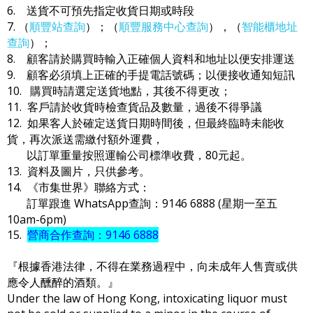
6. 送貨不可預先指定收貨日期或時段
7. （
順豐站查詢
）；（
順豐服務中心查詢
），（
智能櫃地址
查詢
）；
8. 顧客請於購買時輸入正確個人資料和地址以便安排運送
9. 顧客必須填上正確的手提電話號碼；以便接收通知短訊
10. 購買時請選定送貨地點，其後不得更改；
11. 客戶請於收貨時檢查貨品及數量，過後不得爭議
12. 如果客人於確定送貨日期時間後，但最終臨時未能收
貨，再次派送需繳付額外運費，
以訂單重量按照運輸公司標準收費，80元起。
13. 資料及圖片，只供參考。
14. 《市集世界》聯絡方式：
訂單跟進 WhatsApp查詢：9146 6888 (星期一至五
10am-6pm)
15.
營商合作查詢：9146 6888
『根據香港法律，不得在業務過程中，向未成年人售賣或供
應令人醺醉的酒類。』
Under the law of Hong Kong, intoxicating liquor must