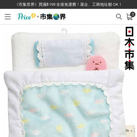
《市集世界》買滿$199 全港免運費！屋企、工商地址都 OK！
0
已加入購物車
查看