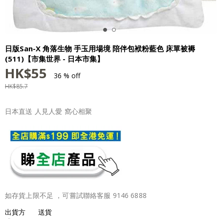
日版San-X 角落生物 手玉用場境 陪伴包袱粉藍色 床單被褥
(511)【市集世界 - 日本市集】
HK$
55
36 % off
HK$
85.7
日本直送 人見人愛 窩心相聚
如存貨上限不足 ，可嘗試聯絡客服 9146 6888
出貨方
送貨