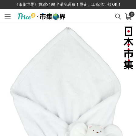
《市集世界》買滿$199 全港免運費！屋企、工商地址都 OK！
0
已加入購物車
查看