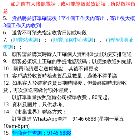
如之前冇人接聽電話，或可能導致派貨延誤，所以敬請留
意
5.
貨品將於訂單確認後 1至4 個工作天內寄出，寄出後大概
3個工作天內收到
6. 送貨不可預先指定收貨日期或時段
7. （
順豐站查詢
）；（
順豐服務中心查詢
），（
智能櫃地址
查詢
）；
8. 顧客請於購買時輸入正確個人資料和地址以便安排運送
9. 顧客必須填上正確的手提電話號碼；以便接收通知短訊
10. 購買時請選定送貨地點，其後不得更改；
11. 客戶請於收貨時檢查貨品及數量，過後不得爭議
12. 如果客人於確定送貨日期時間後，但最終臨時未能收
貨，再次派送需繳付額外運費，
以訂單重量按照運輸公司標準收費，80元起。
13. 資料及圖片，只供參考。
14. 《市集世界》聯絡方式：
訂單跟進 WhatsApp查詢：9146 6888 (星期一至五
10am-6pm)
15.
營商合作查詢：9146 6888