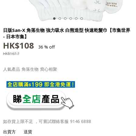
日版San-X 角落生物 強力吸水 白熊造型 快速乾髮巾【市集世界
- 日本市集】
HK$
108
36 % off
HK$
167.7
人氣產品 角落生物 窩心相聚
如存貨上限不足 ，可嘗試聯絡客服 9146 6888
出貨方
送貨