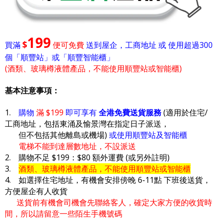
199
$
買滿
便可免費
送到屋企，工商地址 或 使用超過300
個「順豐站」或「順豐智能櫃」
(酒類、玻璃樽液體產品，不能使用順豐站或智能櫃)
基本注意事項：
1.
購物
滿 $199
即可享有
全港免費送貨服務
(適用於住宅/
工商地址，包括東涌及愉景灣在指定日子派送，
但不包括其他離島或機場)
或使用順豐站及智能櫃
電梯不能到達層數地址，不設派送
2. 購物不足 $199：$80 額外運費 (或另外註明)
3.
酒類、玻璃樽液體產品，不能使用順豐站或智能櫃
4. 如選擇住宅地址，有機會安排傍晚 6-11點 下班後送貨，
方便屋企有人收貨
送貨前有機會司機會先聯絡客人，確定大家方便的收貨時
間，所以請留意一些陌生手機號碼