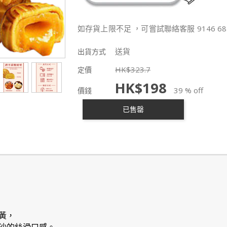
如存貨上限不足 ，可嘗試聯絡客服 9146 68
送貨
出貨方式
HK$
323.7
定價
HK$
198
39 % off
價錢
已售罄
黃，