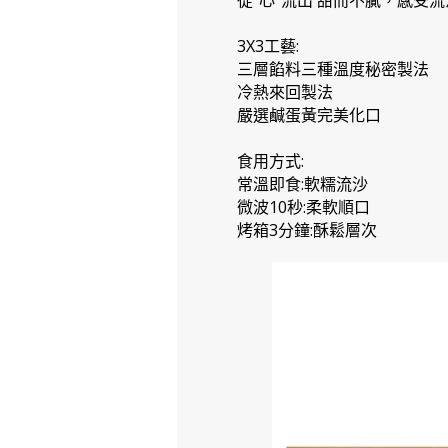
從“心”流出 甜而不膩，感受
3X3工藝:
三層餡料三種溫度秘密製法
冷熱來回製法
嚴選鹹蛋黃完美化口
食用方式:
常溫即食:軟糯流沙
微波10秒:柔軟順口
烤箱3分鐘:酥鬆層次