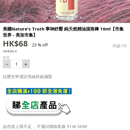
美國Nature's Truth 寧神紓壓 純天然精油滾珠棒 10ml【市集
世界 - 美加市集】
HK$
68
23 % off
尚餘
1
件
HK$
88.4
數量
－
＋
1
抗壓安寧穩定情緒舒緩繃緊
如存貨上限不足 ，可嘗試聯絡客服 9146 6888