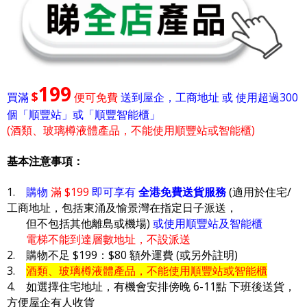
199
$
買滿
便可免費
送到屋企，工商地址 或 使用超過300
個「順豐站」或「順豐智能櫃」
(酒類、玻璃樽液體產品，不能使用順豐站或智能櫃)
基本注意事項：
1.
購物
滿 $199
即可享有
全港免費送貨服務
(適用於住宅/
工商地址，包括東涌及愉景灣在指定日子派送，
但不包括其他離島或機場)
或使用順豐站及智能櫃
電梯不能到達層數地址，不設派送
2. 購物不足 $199：$80 額外運費 (或另外註明)
3.
酒類、玻璃樽液體產品，不能使用順豐站或智能櫃
4. 如選擇住宅地址，有機會安排傍晚 6-11點 下班後送貨，
方便屋企有人收貨