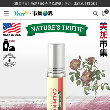
《市集世界》買滿$199 全港免運費！屋企、工商地址都 OK！
0
已加入購物車
查看