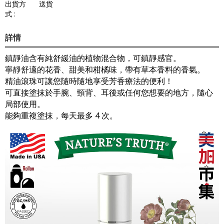
出貨方
送貨
式 :
詳情
鎮靜油含有純舒緩油的植物混合物，可鎮靜感官。
寧靜舒適的花香、甜美和柑橘味，帶有草本香料的香氣。
精油滾珠可讓您隨時隨地享受芳香療法的便利！
可直接塗抹於手腕、頸背、耳後或任何您想要的地方，隨心
局部使用。
能夠重複塗抹，每天最多 4 次。