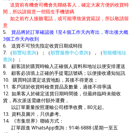
送貨前有機會司機會先聯絡客人，確定大家方便的收貨時
間，所以請留意一些陌生手機號碼
如之前冇人接聽電話，或可能導致派貨延誤，所以敬請留
意
5.
貨品將於訂單確認後 1至4 個工作天內寄出，寄出後大概
3個工作天內收到
6. 送貨不可預先指定收貨日期或時段
7. （
順豐站查詢
）；（
順豐服務中心查詢
），（
智能櫃地址
查詢
）；
8. 顧客請於購買時輸入正確個人資料和地址以便安排運送
9. 顧客必須填上正確的手提電話號碼；以便接收通知短訊
10. 購買時請選定送貨地點，其後不得更改；
11. 客戶請於收貨時檢查貨品及數量，過後不得爭議
12. 如果客人於確定送貨日期時間後，但最終臨時未能收
貨，再次派送需繳付額外運費，
以訂單重量按照運輸公司標準收費，80元起。
13. 資料及圖片，只供參考。
14. 《市集世界》聯絡方式：
訂單跟進 WhatsApp查詢：9146 6888 (星期一至五