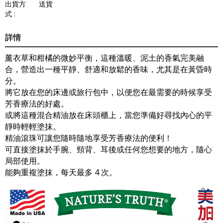
出貨方
送貨
式 :
詳情
薰衣草和柑橘的微妙平衡，這種溫暖、泥土的香氣完美融
合，營造出一種平靜、舒適和放鬆的香味，尤其是在黃昏時
分。
將它放在您的床邊或旅行包中，以便您在最需要的時候享受
芳香療法的好處。
或將這種混合精油放在床頭櫃上，當您準備好尋找內心的平
靜時輕輕塗抹。
精油滾珠可讓您隨時隨地享受芳香療法的便利！
可直接塗抹於手腕、頸背、耳後或任何您想要的地方，隨心
局部使用。
能夠重複塗抹，每天最多 4 次。