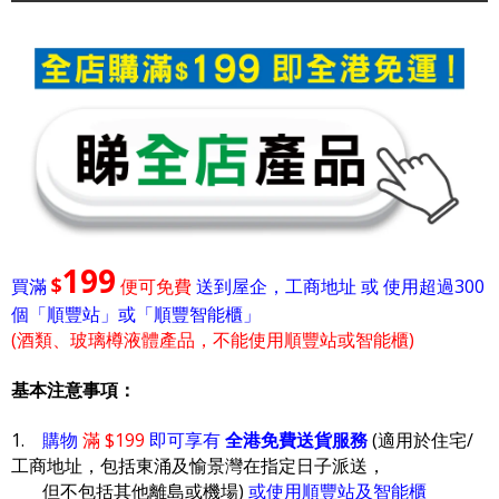
199
$
買滿
便可免費
送到屋企，工商地址 或 使用超過300
個「順豐站」或「順豐智能櫃」
(酒類、玻璃樽液體產品，不能使用順豐站或智能櫃)
基本注意事項：
1.
購物
滿 $199
即可享有
全港免費送貨服務
(適用於住宅/
工商地址，包括東涌及愉景灣在指定日子派送，
但不包括其他離島或機場)
或使用順豐站及智能櫃