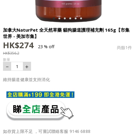
加拿大NaturPet 全天然草藥 貓狗腸道護理補充劑 165g【市集
世界 - 美加市集】
HK$
274
23 % off
尚餘
1
件
HK$
356.2
數量
－
＋
1
維持腸道健康並支持消化
如存貨上限不足 ，可嘗試聯絡客服 9146 6888