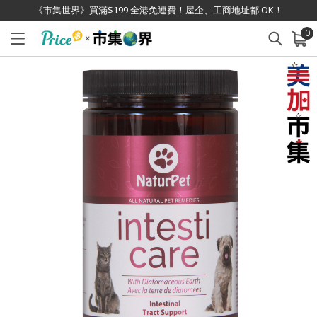
《市集世界》買滿$199 全港免運費！屋企、工商地址都 OK！
0
已加入購物車
查看