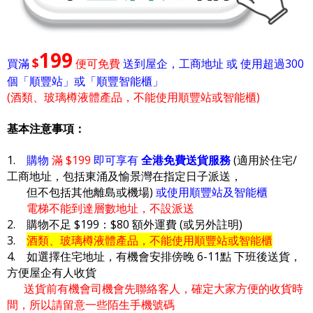
199
$
買滿
便可免費
送到屋企，工商地址 或 使用超過300
個「順豐站」或「順豐智能櫃」
(酒類、玻璃樽液體產品，不能使用順豐站或智能櫃)
基本注意事項：
1.
購物
滿 $199
即可享有
全港免費送貨服務
(適用於住宅/
工商地址，包括東涌及愉景灣在指定日子派送，
但不包括其他離島或機場)
或使用順豐站及智能櫃
電梯不能到達層數地址，不設派送
2. 購物不足 $199：$80 額外運費 (或另外註明)
3.
酒類、玻璃樽液體產品，不能使用順豐站或智能櫃
4. 如選擇住宅地址，有機會安排傍晚 6-11點 下班後送貨，
方便屋企有人收貨
送貨前有機會司機會先聯絡客人，確定大家方便的收貨時
間，所以請留意一些陌生手機號碼