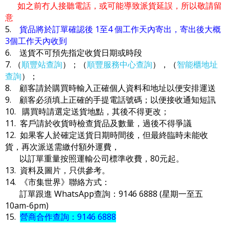
如之前冇人接聽電話，或可能導致派貨延誤，所以敬請留
意
5.
貨品將於訂單確認後 1至4 個工作天內寄出，寄出後大概
3個工作天內收到
6. 送貨不可預先指定收貨日期或時段
7. （
順豐站查詢
）；（
順豐服務中心查詢
），（
智能櫃地址
查詢
）；
8. 顧客請於購買時輸入正確個人資料和地址以便安排運送
9. 顧客必須填上正確的手提電話號碼；以便接收通知短訊
10. 購買時請選定送貨地點，其後不得更改；
11. 客戶請於收貨時檢查貨品及數量，過後不得爭議
12. 如果客人於確定送貨日期時間後，但最終臨時未能收
貨，再次派送需繳付額外運費，
以訂單重量按照運輸公司標準收費，80元起。
13. 資料及圖片，只供參考。
14. 《市集世界》聯絡方式：
訂單跟進 WhatsApp查詢：9146 6888 (星期一至五
10am-6pm)
15.
營商合作查詢：9146 6888