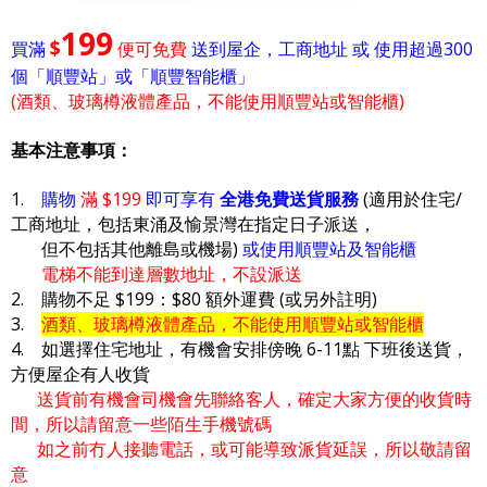
199
$
買滿
便可免費
送到屋企，工商地址 或 使用超過300
個「順豐站」或「順豐智能櫃」
(酒類、玻璃樽液體產品，不能使用順豐站或智能櫃)
基本注意事項：
1.
購物
滿 $199
即可享有
全港免費送貨服務
(適用於住宅/
工商地址，包括東涌及愉景灣在指定日子派送，
但不包括其他離島或機場)
或使用順豐站及智能櫃
電梯不能到達層數地址，不設派送
2. 購物不足 $199：$80 額外運費 (或另外註明)
3.
酒類、玻璃樽液體產品，不能使用順豐站或智能櫃
4. 如選擇住宅地址，有機會安排傍晚 6-11點 下班後送貨，
方便屋企有人收貨
送貨前有機會司機會先聯絡客人，確定大家方便的收貨時
間，所以請留意一些陌生手機號碼
如之前冇人接聽電話，或可能導致派貨延誤，所以敬請留
意