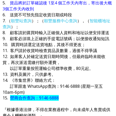
5.
貨品將於訂單確認後 1至4 個工作天內寄出，寄出後大概
3個工作天內收到
6. 送貨不可預先指定收貨日期或時段
7. （
順豐站查詢
）；（
順豐服務中心查詢
），（
智能櫃地址
查詢
）；
8. 顧客請於購買時輸入正確個人資料和地址以便安排運送
9. 顧客必須填上正確的手提電話號碼；以便接收通知短訊
10. 購買時請選定送貨地點，其後不得更改；
11. 客戶請於收貨時檢查貨品及數量，過後不得爭議
12. 如果客人於確定送貨日期時間後，但最終臨時未能收
貨，再次派送需繳付額外運費，
以訂單重量按照運輸公司標準收費，80元起。
13. 資料及圖片，只供參考。
14. 《市集世界》聯絡方式：
訂單跟進 WhatsApp查詢：9146 6888 (星期一至五
10am-6pm)
15.
營商合作查詢：9146 6888
『根據香港法律，不得在業務過程中，向未成年人售賣或供
應令人醺醉的酒類。』