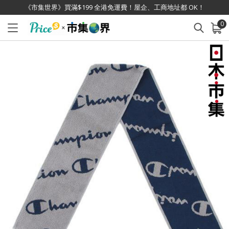
《市集世界》買滿$199 全港免運費！屋企、工商地址都 OK！
0
已加入購物車
查看