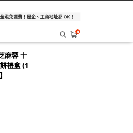
 全港免運費！屋企、工商地址都 OK！
0
芝麻蓉 十
禮盒 (1
集】