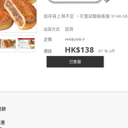
如存貨上限不足 ，可嘗試聯絡客服 9146 68
送貨
出貨方式
HK$
258.7
定價
HK$
138
47 % off
價錢
已售罄
月餅
香港