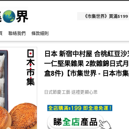
《市集世界》買滿$199
買
聯絡我們
條款細則
日本 新宿中村屋 合桃紅豆沙
一仁堅果雜果 2款雜錦日式月餅
盒8件)【市集世界 - 日本市
日式節慶工藝 送禮更顯心思