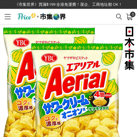
《市集世界》買滿$199 全港免運費！屋企、工商地址都 OK！
0
已加入購物車
查看