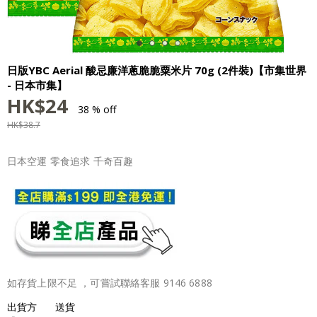
日版YBC Aerial 酸忌廉洋蔥脆脆粟米片 70g (2件裝)【市集世界
- 日本市集】
HK$
24
38 % off
HK$
38.7
日本空運 零食追求 千奇百趣
如存貨上限不足 ，可嘗試聯絡客服 9146 6888
出貨方
送貨