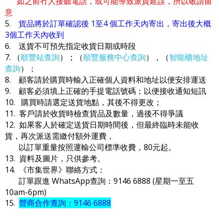
如之前冇人接聽電話，或可能導致派貨延誤，所以敬請留
意
5.
貨品將於訂單確認後 1至4 個工作天內寄出，寄出後大概
3個工作天內收到
6. 送貨不可預先指定收貨日期或時段
7. （
順豐站查詢
）；（
順豐服務中心查詢
），（
智能櫃地址
查詢
）；
8. 顧客請於購買時輸入正確個人資料和地址以便安排運送
9. 顧客必須填上正確的手提電話號碼；以便接收通知短訊
10. 購買時請選定送貨地點，其後不得更改；
11. 客戶請於收貨時檢查貨品及數量，過後不得爭議
12. 如果客人於確定送貨日期時間後，但最終臨時未能收
貨，再次派送需繳付額外運費，
以訂單重量按照運輸公司標準收費，80元起。
13. 資料及圖片，只供參考。
14. 《市集世界》聯絡方式：
訂單跟進 WhatsApp查詢：9146 6888 (星期一至五
10am-6pm)
15.
營商合作查詢：9146 6888