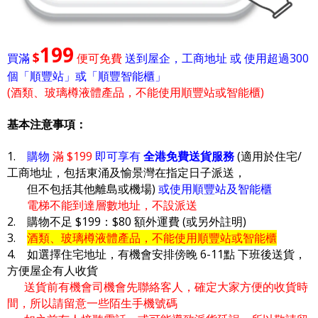
199
$
買滿
便可免費
送到屋企，工商地址 或 使用超過300
個「順豐站」或「順豐智能櫃」
(酒類、玻璃樽液體產品，不能使用順豐站或智能櫃)
基本注意事項：
1.
購物
滿 $199
即可享有
全港免費送貨服務
(適用於住宅/
工商地址，包括東涌及愉景灣在指定日子派送，
但不包括其他離島或機場)
或使用順豐站及智能櫃
電梯不能到達層數地址，不設派送
2. 購物不足 $199：$80 額外運費 (或另外註明)
3.
酒類、玻璃樽液體產品，不能使用順豐站或智能櫃
4. 如選擇住宅地址，有機會安排傍晚 6-11點 下班後送貨，
方便屋企有人收貨
送貨前有機會司機會先聯絡客人，確定大家方便的收貨時
間，所以請留意一些陌生手機號碼