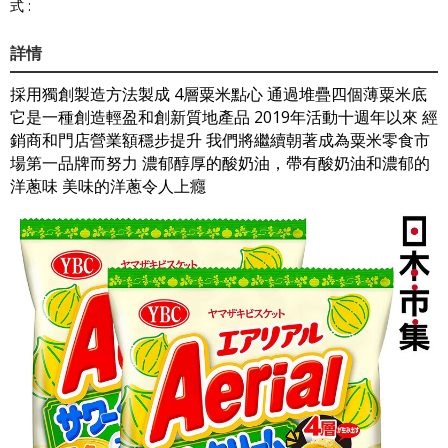
式 :
詳情
採用獨創製造方法製成 4層粟米點心 通過堆疊四個薄粟米底
它是一種創造輕盈和創新質地產品 2019年活動十週年以來 經
銷商和門店營業額穩步提升 我們將繼續朝著成為粟米零食市
場第一品牌而努力 濃郁醇厚的酸奶油，帶有酸奶油和濃郁的
洋蔥味 美味的洋蔥令人上癮