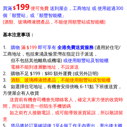
199
$
買滿
便可免費
送到屋企，工商地址 或 使用超過300
個「順豐站」或「順豐智能櫃」
(酒類、玻璃樽液體產品，不能使用順豐站或智能櫃)
基本注意事項：
1.
購物
滿 $199
即可享有
全港免費送貨服務
(適用於住宅/
工商地址，包括東涌及愉景灣在指定日子派送，
但不包括其他離島或機場)
或使用順豐站及智能櫃
電梯不能到達層數地址，不設派送
2. 購物不足 $199：$80 額外運費 (或另外註明)
3.
酒類、玻璃樽液體產品，不能使用順豐站或智能櫃
4. 如選擇住宅地址，有機會安排傍晚 6-11點 下班後送貨，
方便屋企有人收貨
送貨前有機會司機會先聯絡客人，確定大家方便的收貨時
間，所以請留意一些陌生手機號碼
如之前冇人接聽電話，或可能導致派貨延誤，所以敬請留
意
5.
貨品將於訂單確認後 1至4 個工作天內寄出，寄出後大概