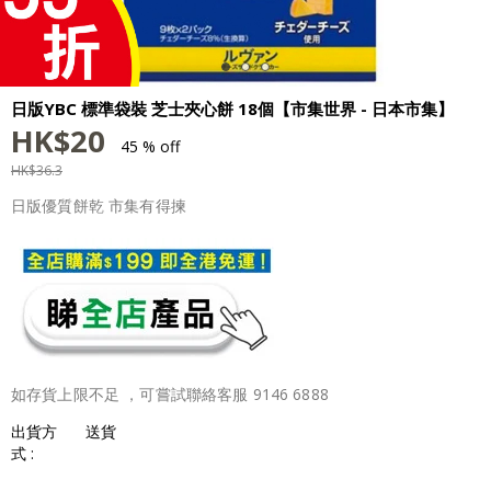
日版YBC 標準袋裝 芝士夾心餅 18個【市集世界 - 日本市集】
HK$
20
45 % off
HK$
36.3
日版優質餅乾 市集有得揀
如存貨上限不足 ，可嘗試聯絡客服 9146 6888
出貨方
送貨
式 :