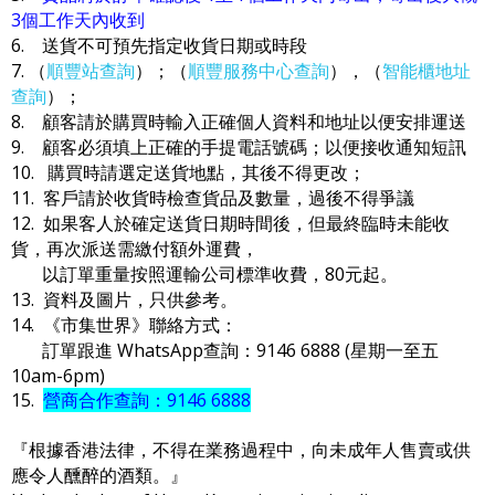
3個工作天內收到
6. 送貨不可預先指定收貨日期或時段
7. （
順豐站查詢
）；（
順豐服務中心查詢
），（
智能櫃地址
查詢
）；
8. 顧客請於購買時輸入正確個人資料和地址以便安排運送
9. 顧客必須填上正確的手提電話號碼；以便接收通知短訊
10. 購買時請選定送貨地點，其後不得更改；
11. 客戶請於收貨時檢查貨品及數量，過後不得爭議
12. 如果客人於確定送貨日期時間後，但最終臨時未能收
貨，再次派送需繳付額外運費，
以訂單重量按照運輸公司標準收費，80元起。
13. 資料及圖片，只供參考。
14. 《市集世界》聯絡方式：
訂單跟進 WhatsApp查詢：9146 6888 (星期一至五
10am-6pm)
15.
營商合作查詢：9146 6888
『根據香港法律，不得在業務過程中，向未成年人售賣或供
應令人醺醉的酒類。』