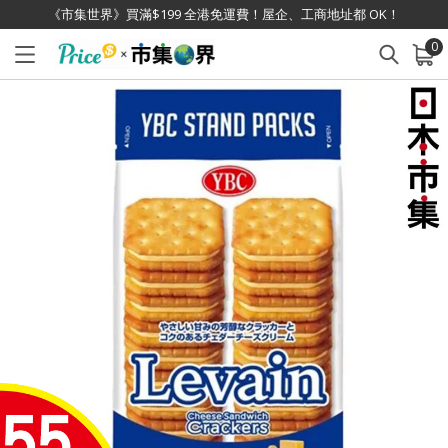
《市集世界》買滿$199 全港免運費！屋企、工商地址都 OK！
0
已加入購物車
查看