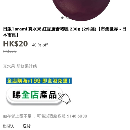
日版Tarami 真水果 紅提蘆薈啫喱 230g (2件裝)【市集世界 - 日
本市集】
HK$
20
40 % off
HK$
33.5
真水果 新鮮果汁感
如存貨上限不足 ，可嘗試聯絡客服 9146 6888
出貨方
送貨