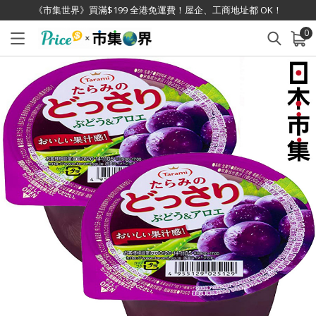
《市集世界》買滿$199 全港免運費！屋企、工商地址都 OK！
0
已加入購物車
查看