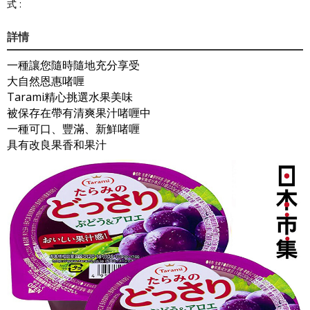
式 :
詳情
一種讓您隨時隨地充分享受
大自然恩惠啫喱
Tarami精心挑選水果美味
被保存在帶有清爽果汁啫喱中
一種可口、豐滿、新鮮啫喱
具有改良果香和果汁