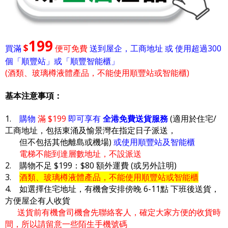
199
$
買滿
便可免費
送到屋企，工商地址 或 使用超過300
個「順豐站」或「順豐智能櫃」
(酒類、玻璃樽液體產品，不能使用順豐站或智能櫃)
基本注意事項：
1.
購物
滿 $199
即可享有
全港免費送貨服務
(適用於住宅/
工商地址，包括東涌及愉景灣在指定日子派送，
但不包括其他離島或機場)
或使用順豐站及智能櫃
電梯不能到達層數地址，不設派送
2. 購物不足 $199：$80 額外運費 (或另外註明)
3.
酒類、玻璃樽液體產品，不能使用順豐站或智能櫃
4. 如選擇住宅地址，有機會安排傍晚 6-11點 下班後送貨，
方便屋企有人收貨
送貨前有機會司機會先聯絡客人，確定大家方便的收貨時
間，所以請留意一些陌生手機號碼