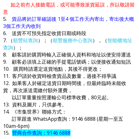
如之前冇人接聽電話，或可能導致派貨延誤，所以敬請留
意
5.
貨品將於訂單確認後 1至4 個工作天內寄出，寄出後大概
3個工作天內收到
6. 送貨不可預先指定收貨日期或時段
7. （
順豐站查詢
）；（
順豐服務中心查詢
），（
智能櫃地址
查詢
）；
8. 顧客請於購買時輸入正確個人資料和地址以便安排運送
9. 顧客必須填上正確的手提電話號碼；以便接收通知短訊
10. 購買時請選定送貨地點，其後不得更改；
11. 客戶請於收貨時檢查貨品及數量，過後不得爭議
12. 如果客人於確定送貨日期時間後，但最終臨時未能收
貨，再次派送需繳付額外運費，
以訂單重量按照運輸公司標準收費，80元起。
13. 資料及圖片，只供參考。
14. 《市集世界》聯絡方式：
訂單跟進 WhatsApp查詢：9146 6888 (星期一至五
10am-6pm)
15.
營商合作查詢：9146 6888