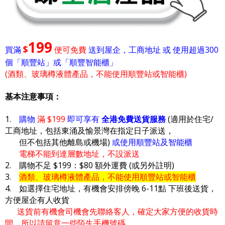
199
$
買滿
便可免費
送到屋企，工商地址 或 使用超過300
個「順豐站」或「順豐智能櫃」
(酒類、玻璃樽液體產品，不能使用順豐站或智能櫃)
基本注意事項：
1.
購物
滿 $199
即可享有
全港免費送貨服務
(適用於住宅/
工商地址，包括東涌及愉景灣在指定日子派送，
但不包括其他離島或機場)
或使用順豐站及智能櫃
電梯不能到達層數地址，不設派送
2. 購物不足 $199：$80 額外運費 (或另外註明)
3.
酒類、玻璃樽液體產品，不能使用順豐站或智能櫃
4. 如選擇住宅地址，有機會安排傍晚 6-11點 下班後送貨，
方便屋企有人收貨
送貨前有機會司機會先聯絡客人，確定大家方便的收貨時
間，所以請留意一些陌生手機號碼