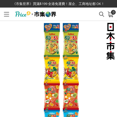
《市集世界》買滿$199 全港免運費！屋企、工商地址都 OK！
0
已加入購物車
查看