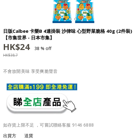
日版Calbee 卡樂B 4連掛裝 沙律味 心型野菜脆格 40g (2件裝)
【市集世界 - 日本市集】
HK$
24
38 % off
HK$
38.7
不會放開美味 享受爽脆聲音
如存貨上限不足 ，可嘗試聯絡客服 9146 6888
出貨方
送貨