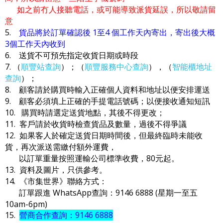
如之前冇人接聽電話，或可能導致派貨延誤，所以敬請留
意
5.
貨品將於訂單確認後 1至4 個工作天內寄出，寄出後大概
3個工作天內收到
6. 送貨不可預先指定收貨日期或時段
7. （
順豐站查詢
）；（
順豐服務中心查詢
），（
智能櫃地址
查詢
）；
8. 顧客請於購買時輸入正確個人資料和地址以便安排運送
9. 顧客必須填上正確的手提電話號碼；以便接收通知短訊
10. 購買時請選定送貨地點，其後不得更改；
11. 客戶請於收貨時檢查貨品及數量，過後不得爭議
12. 如果客人於確定送貨日期時間後，但最終臨時未能收
貨，再次派送需繳付額外運費，
以訂單重量按照運輸公司標準收費，80元起。
13. 資料及圖片，只供參考。
14. 《市集世界》聯絡方式：
訂單跟進 WhatsApp查詢：9146 6888 (星期一至五
10am-6pm)
15.
營商合作查詢：9146 6888