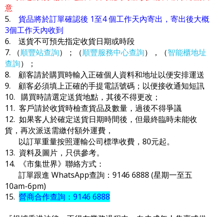
意
5.
貨品將於訂單確認後 1至4 個工作天內寄出，寄出後大概
3個工作天內收到
6. 送貨不可預先指定收貨日期或時段
7. （
順豐站查詢
）；（
順豐服務中心查詢
），（
智能櫃地址
查詢
）；
8. 顧客請於購買時輸入正確個人資料和地址以便安排運送
9. 顧客必須填上正確的手提電話號碼；以便接收通知短訊
10. 購買時請選定送貨地點，其後不得更改；
11. 客戶請於收貨時檢查貨品及數量，過後不得爭議
12. 如果客人於確定送貨日期時間後，但最終臨時未能收
貨，再次派送需繳付額外運費，
以訂單重量按照運輸公司標準收費，80元起。
13. 資料及圖片，只供參考。
14. 《市集世界》聯絡方式：
訂單跟進 WhatsApp查詢：9146 6888 (星期一至五
10am-6pm)
15.
營商合作查詢：9146 6888