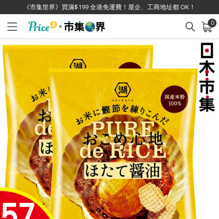
《市集世界》買滿$199 全港免運費！屋企、工商地址都 OK！
0
已加入購物車
查看