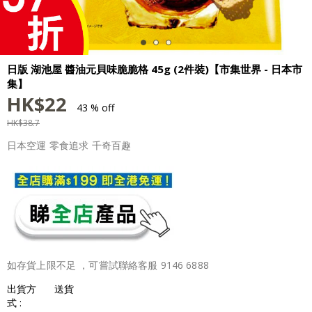
日版 湖池屋 醬油元貝味脆脆格 45g (2件裝)【市集世界 - 日本市
集】
HK$
22
43 % off
HK$
38.7
日本空運 零食追求 千奇百趣
如存貨上限不足 ，可嘗試聯絡客服 9146 6888
出貨方
送貨
式 :