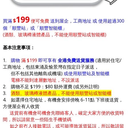
199
$
買滿
便可免費
送到屋企，工商地址 或 使用超過300
個「順豐站」或「順豐智能櫃」
(酒類、玻璃樽液體產品，不能使用順豐站或智能櫃)
基本注意事項：
1.
購物
滿 $199
即可享有
全港免費送貨服務
(適用於住宅/
工商地址，包括東涌及愉景灣在指定日子派送，
但不包括其他離島或機場)
或使用順豐站及智能櫃
電梯不能到達層數地址，不設派送
2. 購物不足 $199：$80 額外運費 (或另外註明)
3.
酒類、玻璃樽液體產品，不能使用順豐站或智能櫃
4. 如選擇住宅地址，有機會安排傍晚 6-11點 下班後送貨，
方便屋企有人收貨
送貨前有機會司機會先聯絡客人，確定大家方便的收貨時
間，所以請留意一些陌生手機號碼
如之前冇人接聽電話，或可能導致派貨延誤，所以敬請留