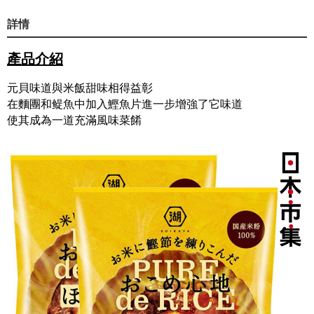
詳情
產品介紹
元貝味道與米飯甜味相得益彰
在麵團和鳀魚中加入鰹魚片進一步增強了它味道
使其成為一道充滿風味菜餚