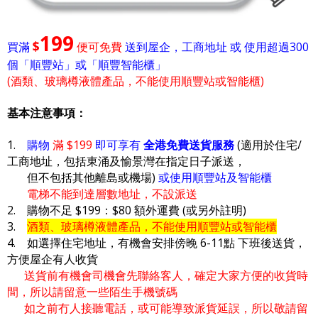
199
$
買滿
便可免費
送到屋企，工商地址 或 使用超過300
個「順豐站」或「順豐智能櫃」
(酒類、玻璃樽液體產品，不能使用順豐站或智能櫃)
基本注意事項：
1.
購物
滿 $199
即可享有
全港免費送貨服務
(適用於住宅/
工商地址，包括東涌及愉景灣在指定日子派送，
但不包括其他離島或機場)
或使用順豐站及智能櫃
電梯不能到達層數地址，不設派送
2. 購物不足 $199：$80 額外運費 (或另外註明)
3.
酒類、玻璃樽液體產品，不能使用順豐站或智能櫃
4. 如選擇住宅地址，有機會安排傍晚 6-11點 下班後送貨，
方便屋企有人收貨
送貨前有機會司機會先聯絡客人，確定大家方便的收貨時
間，所以請留意一些陌生手機號碼
如之前冇人接聽電話，或可能導致派貨延誤，所以敬請留