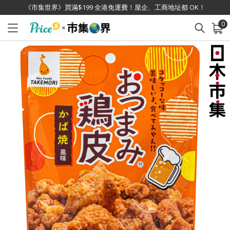
《市集世界》買滿$199 全港免運費！屋企、工商地址都 OK！
0
已加入購物車
查看