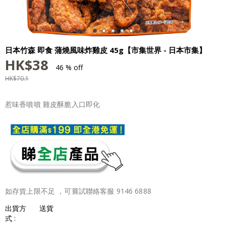
日本竹森 即食 蒲燒風味炸雞皮 45g【市集世界 - 日本市集】
HK$
38
46 % off
HK$
70.1
惹味香噴噴 雞皮酥脆入口即化
如存貨上限不足 ，可嘗試聯絡客服 9146 6888
出貨方
送貨
式 :