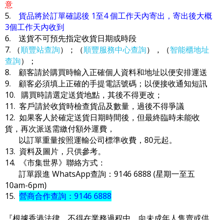
意
5.
貨品將於訂單確認後 1至4 個工作天內寄出，寄出後大概
3個工作天內收到
6. 送貨不可預先指定收貨日期或時段
7. （
順豐站查詢
）；（
順豐服務中心查詢
），（
智能櫃地址
查詢
）；
8. 顧客請於購買時輸入正確個人資料和地址以便安排運送
9. 顧客必須填上正確的手提電話號碼；以便接收通知短訊
10. 購買時請選定送貨地點，其後不得更改；
11. 客戶請於收貨時檢查貨品及數量，過後不得爭議
12. 如果客人於確定送貨日期時間後，但最終臨時未能收
貨，再次派送需繳付額外運費，
以訂單重量按照運輸公司標準收費，80元起。
13. 資料及圖片，只供參考。
14. 《市集世界》聯絡方式：
訂單跟進 WhatsApp查詢：9146 6888 (星期一至五
10am-6pm)
15.
營商合作查詢：9146 6888
『根據香港法律，不得在業務過程中，向未成年人售賣或供