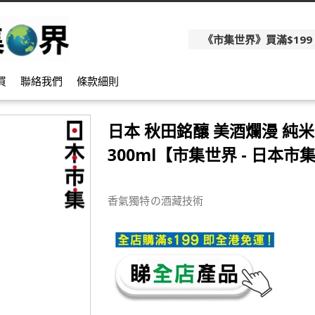
《市集世界》買滿$199
買
聯絡我們
條款細則
日本 秋田銘釀 美酒爛漫 純
300ml【市集世界 - 日本市
香氣獨特の酒藏技術