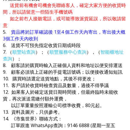
送貨前有機會司機會先聯絡客人，確定大家方便的收貨時
間，所以請留意一些陌生手機號碼
如之前冇人接聽電話，或可能導致派貨延誤，所以敬請留
意
5.
貨品將於訂單確認後 1至4 個工作天內寄出，寄出後大概
3個工作天內收到
6. 送貨不可預先指定收貨日期或時段
7. （
順豐站查詢
）；（
順豐服務中心查詢
），（
智能櫃地址
查詢
）；
8. 顧客請於購買時輸入正確個人資料和地址以便安排運送
9. 顧客必須填上正確的手提電話號碼；以便接收通知短訊
10. 購買時請選定送貨地點，其後不得更改；
11. 客戶請於收貨時檢查貨品及數量，過後不得爭議
12. 如果客人於確定送貨日期時間後，但最終臨時未能收
貨，再次派送需繳付額外運費，
以訂單重量按照運輸公司標準收費，80元起。
13. 資料及圖片，只供參考。
14. 《市集世界》聯絡方式：
訂單跟進 WhatsApp查詢：9146 6888 (星期一至五