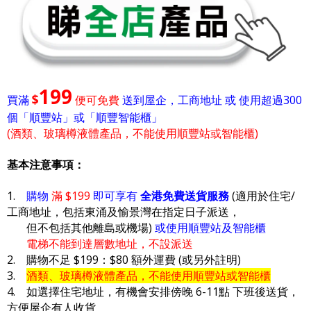
199
$
買滿
便可免費
送到屋企，工商地址 或 使用超過300
個「順豐站」或「順豐智能櫃」
(酒類、玻璃樽液體產品，不能使用順豐站或智能櫃)
基本注意事項：
1.
購物
滿 $199
即可享有
全港免費送貨服務
(適用於住宅/
工商地址，包括東涌及愉景灣在指定日子派送，
但不包括其他離島或機場)
或使用順豐站及智能櫃
電梯不能到達層數地址，不設派送
2. 購物不足 $199：$80 額外運費 (或另外註明)
3.
酒類、玻璃樽液體產品，不能使用順豐站或智能櫃
4. 如選擇住宅地址，有機會安排傍晚 6-11點 下班後送貨，
方便屋企有人收貨