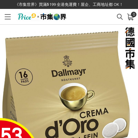
《市集世界》買滿$199 全港免運費！屋企、工商地址都 OK！
0
已加入購物車
查看