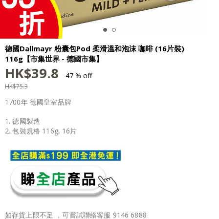
德國Dallmayr 粉囊包Pod 柔滑溫和泡沫 咖啡 (16片裝)
116g【市集世界 - 德國市集】
HK$
39.8
47 % off
HK$
75.3
1700年 德國皇室品牌
1. 德國製造
2. 包裝規格 116g, 16片
如存貨上限不足 ，可嘗試聯絡客服 9146 6888