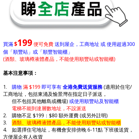
199
$
買滿
便可免費
送到屋企，工商地址 或 使用超過300
個「順豐站」或「順豐智能櫃」
(酒類、玻璃樽液體產品，不能使用順豐站或智能櫃)
基本注意事項：
1.
購物
滿 $199
即可享有
全港免費送貨服務
(適用於住宅/
工商地址，包括東涌及愉景灣在指定日子派送，
但不包括其他離島或機場)
或使用順豐站及智能櫃
電梯不能到達層數地址，不設派送
2. 購物不足 $199：$80 額外運費 (或另外註明)
3.
酒類、玻璃樽液體產品，不能使用順豐站或智能櫃
4. 如選擇住宅地址，有機會安排傍晚 6-11點 下班後送貨，
方便屋企有人收貨