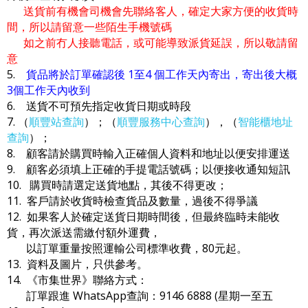
送貨前有機會司機會先聯絡客人，確定大家方便的收貨時
間，所以請留意一些陌生手機號碼
如之前冇人接聽電話，或可能導致派貨延誤，所以敬請留
意
5.
貨品將於訂單確認後 1至4 個工作天內寄出，寄出後大概
3個工作天內收到
6. 送貨不可預先指定收貨日期或時段
7. （
順豐站查詢
）；（
順豐服務中心查詢
），（
智能櫃地址
查詢
）；
8. 顧客請於購買時輸入正確個人資料和地址以便安排運送
9. 顧客必須填上正確的手提電話號碼；以便接收通知短訊
10. 購買時請選定送貨地點，其後不得更改；
11. 客戶請於收貨時檢查貨品及數量，過後不得爭議
12. 如果客人於確定送貨日期時間後，但最終臨時未能收
貨，再次派送需繳付額外運費，
以訂單重量按照運輸公司標準收費，80元起。
13. 資料及圖片，只供參考。
14. 《市集世界》聯絡方式：
訂單跟進 WhatsApp查詢：9146 6888 (星期一至五