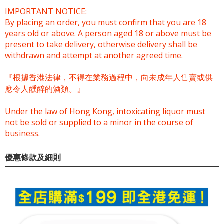
IMPORTANT NOTICE:
By placing an order, you must confirm that you are 18
years old or above. A person aged 18 or above must be
present to take delivery, otherwise delivery shall be
withdrawn and attempt at another agreed time.
『根據香港法律，不得在業務過程中，向未成年人售賣或供
應令人醺醉的酒類。』
Under the law of Hong Kong, intoxicating liquor must
not be sold or supplied to a minor in the course of
business.
優惠條款及細則