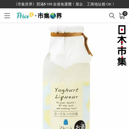
《市集世界》買滿$199 全港免運費！屋企、工商地址都 OK！
0
已加入購物車
查看