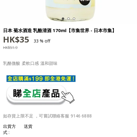
日本 菊水酒造 乳酪清酒 170ml【市集世界 - 日本市集】
HK$
35
33 % off
HK$
51.9
乳酪微酸 柔軟口感 溫和甜味
如存貨上限不足 ，可嘗試聯絡客服 9146 6888
出貨方
送貨
式 :